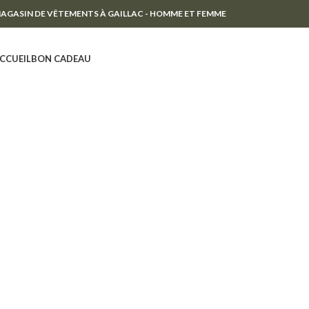
AGASIN DE VÊTEMENTS À GAILLAC - HOMME ET FEMME
CCUEIL
BON CADEAU